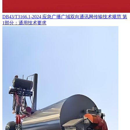
DB43/T3166.1-2024 应急广播广域双向通讯网传输技术规范 第
1部分：通用技术要求