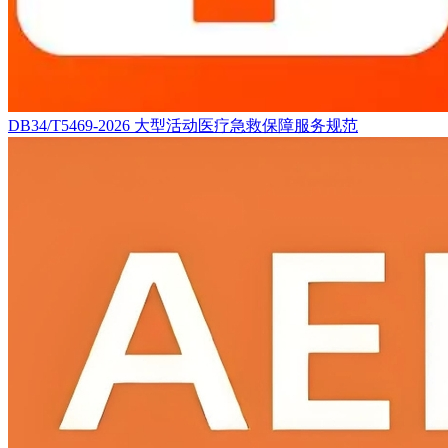
DB34/T5469-2026 大型活动医疗急救保障服务规范