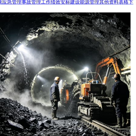
康
应急管理
事故管理
工作绩效
安标建设
能源管理
其他资料
表格下